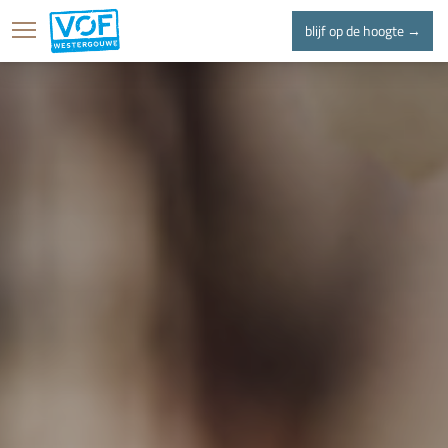
blijf op de hoogte →
home
projecten
l