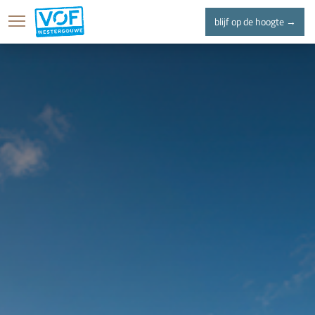
blijf op de hoogte →
home
projecten
l