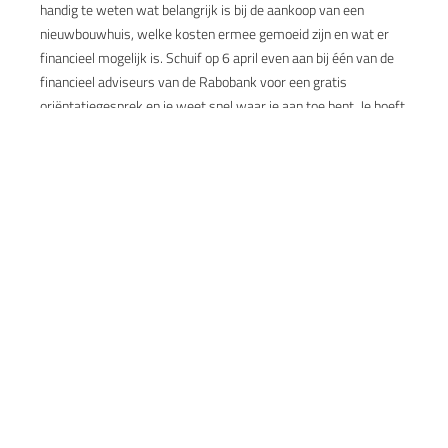
handig te weten wat belangrijk is bij de aankoop van een
nieuwbouwhuis, welke kosten ermee gemoeid zijn en wat er
financieel mogelijk is. Schuif op 6 april even aan bij één van de
financieel adviseurs van de Rabobank voor een gratis
oriëntatiegesprek en je weet snel waar je aan toe bent. Je hoeft
hiervoor geen afspraak te maken.
Kom je ook?
Mis deze kans niet om alles te weten te komen over de
nieuwbouwwoningen van Westergouwe. Wij zien je graag op zaterdag 6
april tussen 11.00 en 15.00 uur!