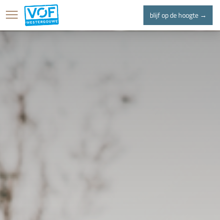
blijf op de hoogte →
home
projecten
l