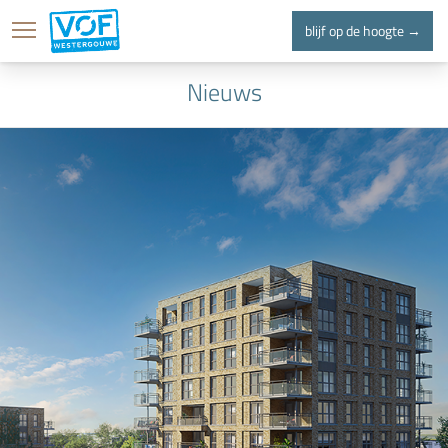
blijf op de hoogte →
home
projecten
locatie
Nieuws