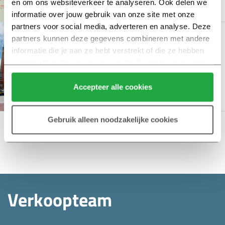
en om ons websiteverkeer te analyseren. Ook delen we 
2.04.24
informatie over jouw gebruik van onze site met onze 
partners voor social media, adverteren en analyse. Deze 
De Kolk | Fase 3B in
partners kunnen deze gegevens combineren met andere 
verkoop!
informatie die je aan ze hebt verstrekt of die ze hebben 
verzameld op basis van jouw gebruik van hun services.
20.03.24
Klik hier 
voor meer informatie over ons cookiebeleid.
Accepteer alle cookies
Gebruik alleen noodzakelijke cookies
1
2
Verkoopteam