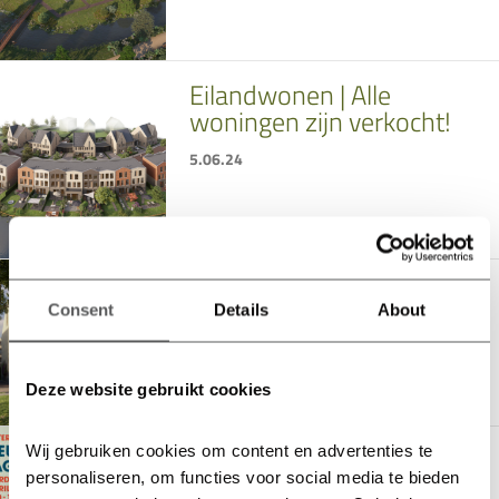
Eilandwonen | Alle
woningen zijn verkocht!
5.06.24
Westerhof Gouda | Alle
woningen zijn verkocht!
Consent
Details
About
30.05.24
Deze website gebruikt cookies
Westergouwe
Wij gebruiken cookies om content en advertenties te 
Nieuwbouwdag 6 april
personaliseren, om functies voor social media te bieden 