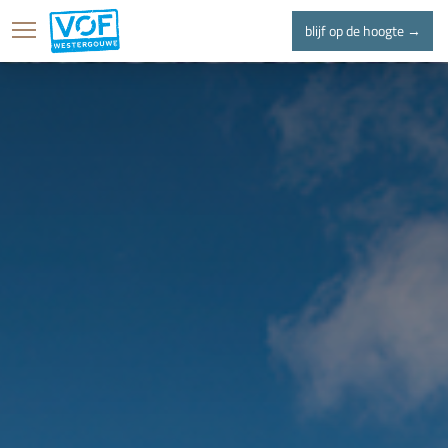
blijf op de hoogte →
home
projecten
l