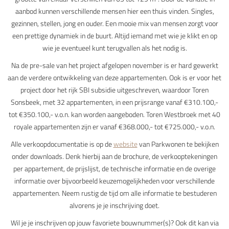
aanbod kunnen verschillende mensen hier een thuis vinden. Singles,
gezinnen, stellen, jong en ouder. Een mooie mix van mensen zorgt voor
een prettige dynamiek in de buurt. Altijd iemand met wie je klikt en op
wie je eventueel kunt terugvallen als het nodig is.
Na de pre-sale van het project afgelopen november is er hard gewerkt
aan de verdere ontwikkeling van deze appartementen. Ook is er voor het
project door het rijk SBI subsidie uitgeschreven, waardoor Toren
Sonsbeek, met 32 appartementen, in een prijsrange vanaf €310.100,-
tot €350.100,- v.o.n. kan worden aangeboden. Toren Westbroek met 40
royale appartementen zijn er vanaf €368.000,- tot €725.000,- v.o.n.
Alle verkoopdocumentatie is op de
website
van Parkwonen te bekijken
onder downloads. Denk hierbij aan de brochure, de verkooptekeningen
per appartement, de prijslijst, de technische informatie en de overige
informatie over bijvoorbeeld keuzemogelijkheden voor verschillende
appartementen. Neem rustig de tijd om alle informatie te bestuderen
alvorens je je inschrijving doet.
Wil je je inschrijven op jouw favoriete bouwnummer(s)? Ook dit kan via