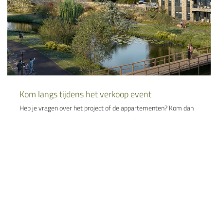
Kom langs tijdens het verkoop event
Heb je vragen over het project of de appartementen? Kom dan
langs op woensdag 28 februari of woensdag 6 maart. Dan is
het verkoopteam van 15.00 tot 17.00 uur in het
informatiecentrum Westergouwe aanwezig (Provincialeweg
10, 2809 RA Gouda). Wil je de brochure inzien en meenemen?
Deze ligt voor je klaar!
Toewijzing appartementen