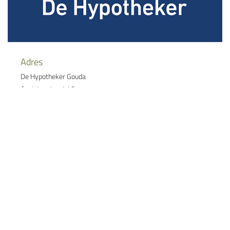
Adres
De Hypotheker Gouda
Agnietenstraat 46
2801 HX Gouda
0182-547400
Naast de Nieuwe Markt Passage. Parkeermogelijkheid bij Q-
park Nieuwe Markt, wij zorgen voor een uitrijkaartje!
Wil je niets missen? Meld je aan voor
de nieuwsbrief
✓ Als eerste op de hoogte van ontwikkelingen (zoals de
verkoopprijs en nieuwe beelden) en events