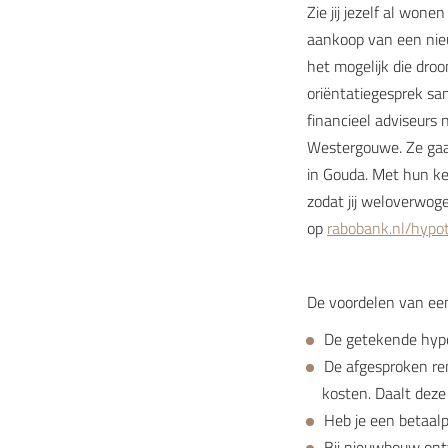
Zie jij jezelf al won
aankoop van een nieu
het mogelijk die dro
oriëntatiegesprek sa
financieel adviseurs
Westergouwe. Ze gaa
in Gouda. Met hun ken
zodat jij weloverwog
op
rabobank.nl/hypo
De voordelen van ee
De getekende hypo
De afgesproken ren
kosten. Daalt deze
Heb je een betaalp
Bij nieuwbouw ont