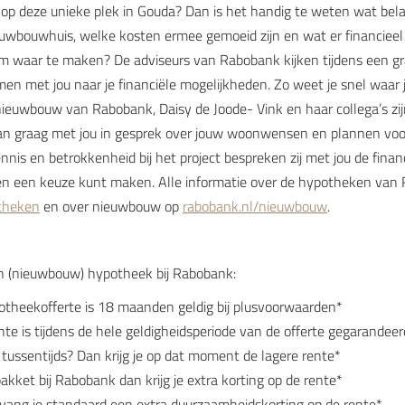
en op deze unieke plek in Gouda? Dan is het handig te weten wat belang
wbouwhuis, welke kosten ermee gemoeid zijn en wat er financieel m
om waar te maken? De adviseurs van Rabobank kijken tijdens een gr
men met jou naar je financiële mogelijkheden. Zo weet je snel waar 
 nieuwbouw van Rabobank, Daisy de Joode- Vink en haar collega’s zi
n graag met jou in gesprek over jouw woonwensen en plannen vo
nis en betrokkenheid bij het project bespreken zij met jou de finan
en een keuze kunt maken. Alle informatie over de hypotheken van 
theken
en over nieuwbouw op
rabobank.nl/nieuwbouw
.
n (nieuwbouw) hypotheek bij Rabobank:
theekofferte is 18 maanden geldig bij plusvoorwaarden*
te is tijdens de hele geldigheidsperiode van de offerte gegarandeer
 tussentijds? Dan krijg je op dat moment de lagere rente*
akket bij Rabobank dan krijg je extra korting op de rente*
vang je standaard een extra duurzaamheidskorting op de rente*