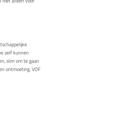
niet alleen voor
tschappelijke
we zelf kunnen
den, slim om te gaan
t en ontmoeting. VOF
sthouden en
rbeteren. Ons doel?