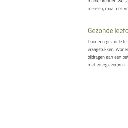
manier kunnen we sp
mensen, maar ook voo
Gezonde leef
Door een gezonde lee
vraagstukken. Wonen
bijdragen aan een bet
met energieverbruik,
Westergouwe zorgt v
infiltreren, natuurli
Gezamenlijk een éch