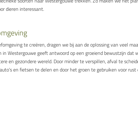
ecifieke soorten naar Westergouwe trekken. Zo maken we het plan 
r dieren interessant.
omgeving
fomgeving te creëren, dragen we bij aan de oplossing van veel maa
 in Westergouwe geeft antwoord op een groeiend bewustzijn dat 
ere en gezondere wereld. Door minder te verspillen, afval te schei
 auto’s en fietsen te delen en door het groen te gebruiken voor rus
oor een stevige basis: duurzame energie opwekken, regenwater va
jke materialen toepassen en met ecologen de lokale biodiversiteit ve
t gezonde leefomgeving creëren in Westergouwe.